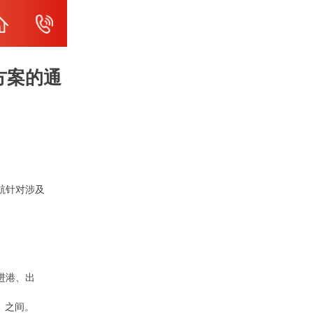
方案的通
航针对涉及
进港、出
含）之间。