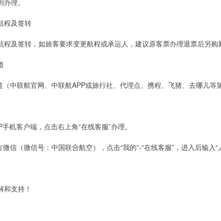
则办理。
航程及签转
航程及签转，如旅客要求变更航程或承运人，建议原客票办理退票后另购
道
渠道（中联航官网、中联航APP或旅行社、代理点、携程、飞猪、去哪儿等
PP手机客户端，点击右上角“在线客服”办理。
方微信（微信号：中国联合航空），点击“我的”-“在线客服”，进入后输入“
解和支持！