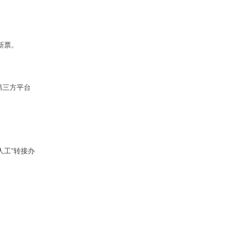
新票。
第三方平台
人工”转接办