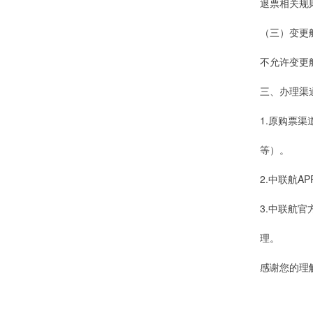
退票相关规
（三）变更
不允许变更
三、办理渠
1.原购票
等）。
2.中联航A
3.中联航官
理。
感谢您的理