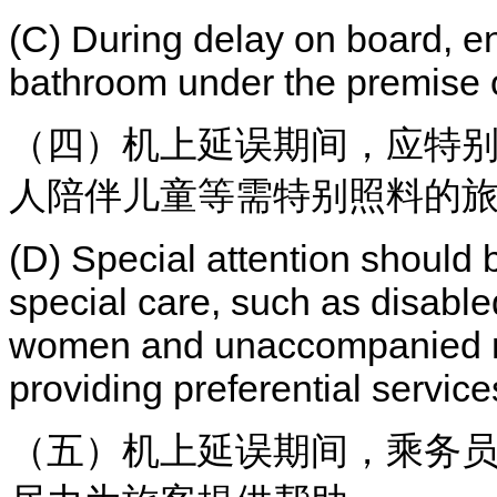
(C) During delay on board, e
bathroom under the premise of
（四）机上延误期间，应特
人陪伴儿童等需特别照料的
(D) Special attention should 
special care, such as disable
women and unaccompanied mi
providing preferential servic
（五）机上延误期间，乘务