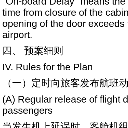
"On-board Delay" means the c
time from closure of the cabin d
opening of the door exceeds t
airport.
四、 预案细则
IV. Rules for the Plan
（一）定时向旅客发布航班
(A) Regular release of flight
passengers
当发生机上延误时，客舱机