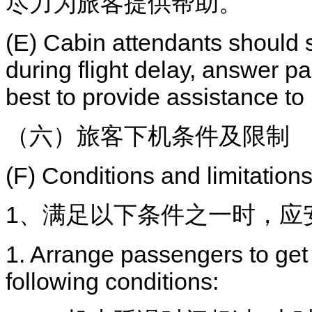
尽力为旅客提供帮助。
(E) Cabin attendants should 
during flight delay, answer pa
best to provide assistance t
（六）旅客下机条件及限制
(F) Conditions and limitations
1、满足以下条件之一时，应
1. Arrange passengers to get 
following conditions: