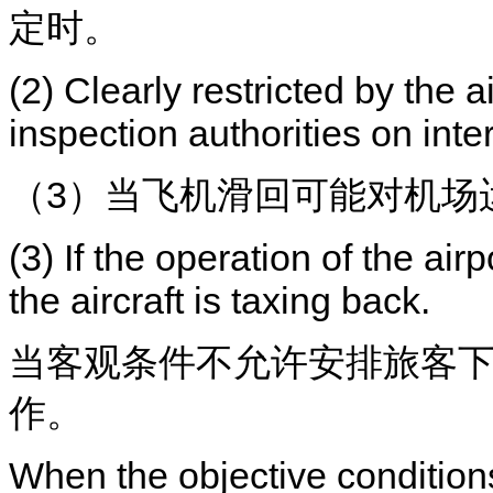
定时。
(2) Clearly restricted by the 
inspection authorities on inte
（3）当飞机滑回可能对机场
(3) If the operation of the ai
the aircraft is taxing back.
当客观条件不允许安排旅客
作。
When the objective condition