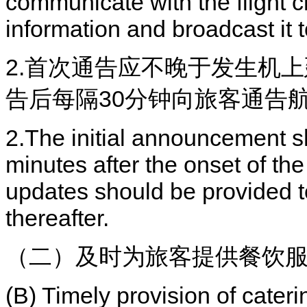
communicate with the flight c
information and broadcast it 
2.首次通告应不晚于发生机
告后每隔30分钟向旅客通告
2.The initial announcement s
minutes after the onset of the 
updates should be provided 
thereafter.
（二）及时为旅客提供餐饮
(B) Timely provision of cater