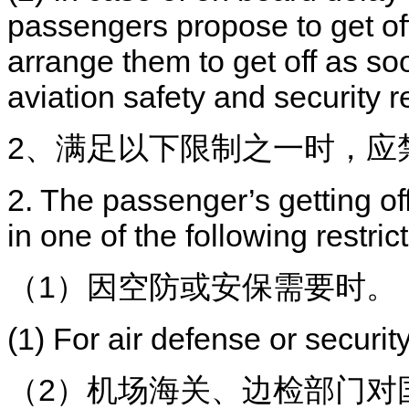
passengers propose to get off 
arrange them to get off as so
aviation safety and security 
2、满足以下限制之一时，应
2. The passenger’s getting o
in one of the following restric
（1）因空防或安保需要时。
(1) For air defense or securit
（2）机场海关、边检部门对